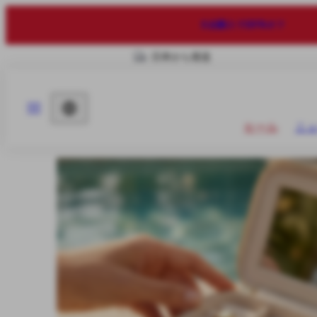
コ
ン
2点購入で25%オフ
テ
ン
日本から発送
ツ
へ
ス
メ
キ
ニ
国/
ッ
ュ
セール
ニ
地
プ
ー
域