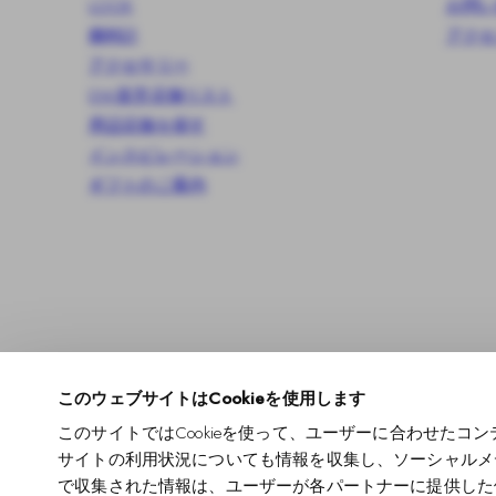
LOOK
お問い
腕時計
アクセ
アクセサリー
DW直営店舗リスト
周辺店舗を探す
インスピレーション
ギフトのご案内
このウェブサイトはCookieを使用します
このサイトではCookieを使って、ユーザーに合わせた
フ
イ
ピ
チ
ユ
サイトの利用状況についても情報を収集し、ソーシャルメ
お
ェ
ン
ン
ク
ー
で収集された情報は、ユーザーが各パートナーに提供した
支