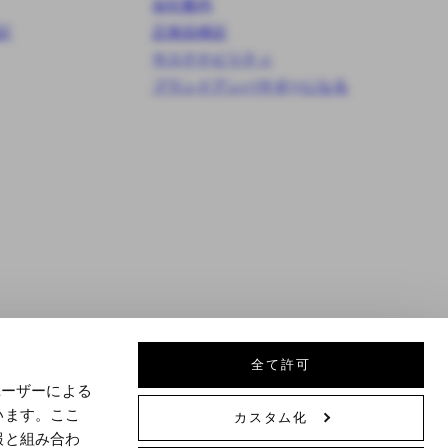
会社案内
記
正規品保証
サステナビリティ
ブランドアンバサダーになる
全て許可
ユーザーによる
© 2026 Daniel Wellington
います。ここ
カスタム化
報と組み合わ