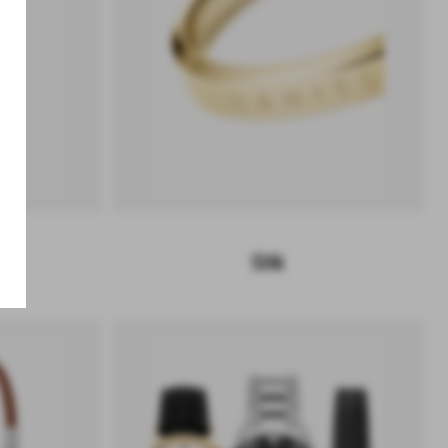
FF
いただくと、セー
%OFFでお求めい
。
ロック
指輪