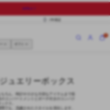
40%オフ
２年保証
検
ア
カ
0
索
カ
ー
ウ
ト
ー
ギフト
ン
を
ト
見
る
(
0
)
ジュエリーボックス
もちろん、時計や小さな大切なアイテムまで収
数のコンパートメントとポーチ付きのコンパク
ボックス。
瞬間でも、洗練されたスタイルを演出します。