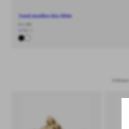
Travel Jewellery Box White
-
通
¥ 6,380
%
常
4.7
|
98
★
価
格
Embrace t