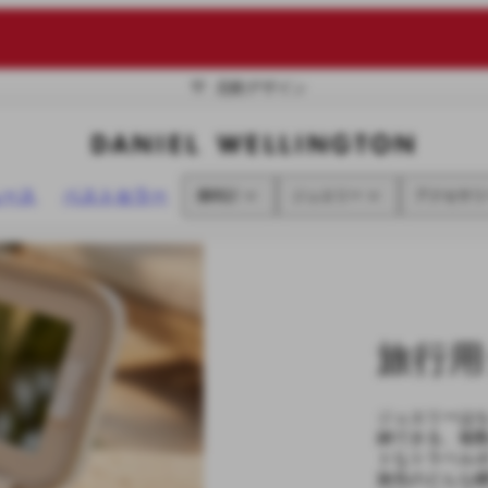
北欧デザイン
ュース
ベストセラー
腕時計
ジュエリー
アクセサリ
旅行用
ジュエリーは
納できる、複
トなトラベル
旅先のどんな