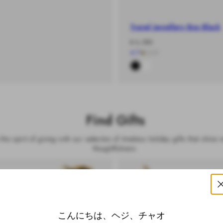
Travel Jewellery Box Black
-
通
¥ 6,380
%
常
4.7
|
252
★
価
格
Find Gifts
he spirit of giving with our selection of timeless holiday gifts that shine 
thoughtfulness.
セール全品
こんにちは、ヘジ、チャオ